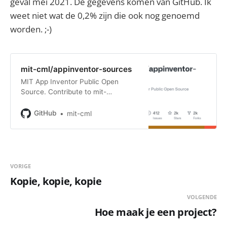
geval mei 2021. De gegevens komen van GitHub. Ik
weet niet wat de 0,2% zijn die ook nog genoemd
worden. ;-)
mit-cml/appinventor-sources
MIT App Inventor Public Open
Source. Contribute to mit-
cml/appinventor-sources
development by creating an
GitHub
mit-cml
account on GitHub.
VORIGE
Kopie, kopie, kopie
VOLGENDE
Hoe maak je een project?